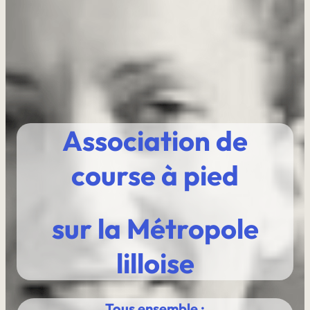
Association de
course à pied
sur la Métropole
lilloise
Tous ensemble :