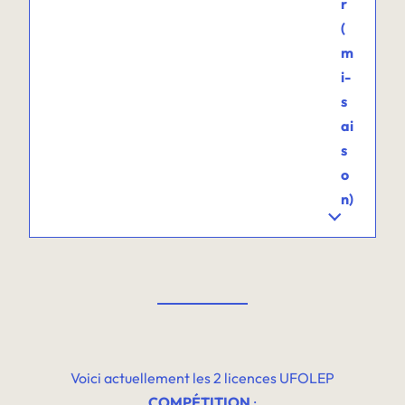
r
(
m
i-
s
ai
s
o
n)
Voici actuellement les 2 licences UFOLEP
COMPÉTITION
: